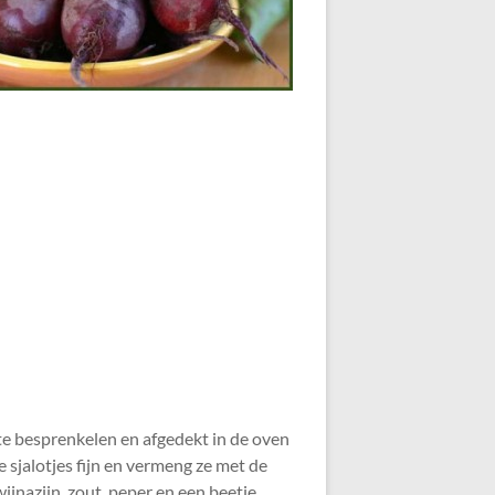
t te besprenkelen en afgedekt in de oven
 de sjalotjes fijn en vermeng ze met de
wijnazijn, zout, peper en een beetje