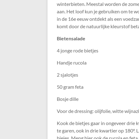
winterbieten. Meestal worden de zomer
aan. Het loof kun je gebruiken om te w
in de 16e eeuw ontdekt als een voedza
komt door de natuurlijke kleurstof betan
Bietensalade
4 jonge rode bietjes
Handje rucola
2 sjalotjes
50 gram feta
Bosje dille
Voor de dressing: olijfolie, witte wijnaz
Kook de bietjes gaar in ongeveer drie k
te garen, ook in drie kwartier op 180º. L
biejes. Meng hier ook de rucola en feta 