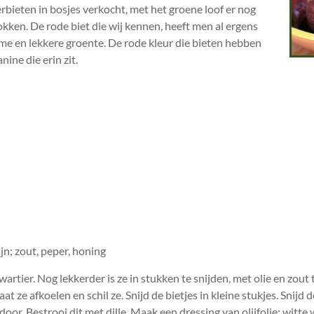
bieten in bosjes verkocht, met het groene loof er nog
okken. De rode biet die wij kennen, heeft men al ergens
me en lekkere groente. De rode kleur die bieten hebben
ine die erin zit.
ijn; zout, peper, honing
wartier. Nog lekkerder is ze in stukken te snijden, met olie en zou
aat ze afkoelen en schil ze. Snijd de bietjes in kleine stukjes. Snijd
door. Bestrooi dit met dille. Maak een dressing van olijfolie; witte 