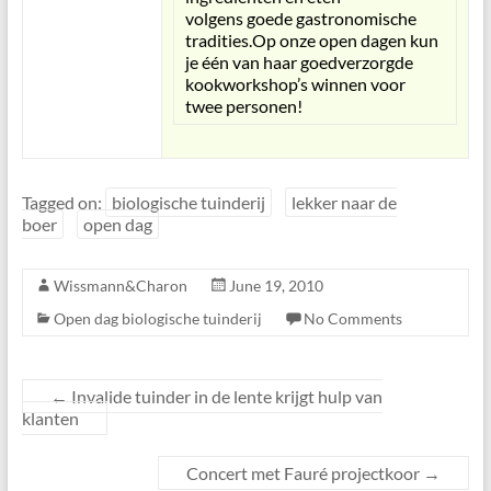
volgens goede gastronomische
tradities.Op onze open dagen kun
je één van haar goedverzorgde
kookworkshop’s winnen voor
twee personen!
Tagged on:
biologische tuinderij
lekker naar de
boer
open dag
Wissmann&Charon
June 19, 2010
Open dag biologische tuinderij
No Comments
←
Invalide tuinder in de lente krijgt hulp van
klanten
Concert met Fauré projectkoor
→