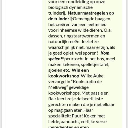
voor een rondleiding op onze
biologisch dynamische
tuinderij.
Natuurmaatregelen op
de tuinderij
:Gemengde haag en
het creëren van een leefmilieu
voor inheemse wilde dieren. O.a.
dassen, ringstaartwormen en
natuurlijk reeën. Je ziet ze
waarschijnlijk niet, maar er zijn, als
je goed oplet, wel sporen!
Kom
spelen!
Speurtocht in het bos, meel
maken, tekenen, spelletjestafel,
sjoelen etc.
Win een
kookworkshop!
Wilke Auke
verzorgd in “Kookstudio de
Melkweg” geweldige
kookworkshops. Met passie en
flair leert ze je de heerlijkste
gerechten maken die je met elkaar
op mag gaan eten.Haar
specialiteit: Puur! Koken met
liefde, aandacht, eerlijke verse
ingrediënten en eten